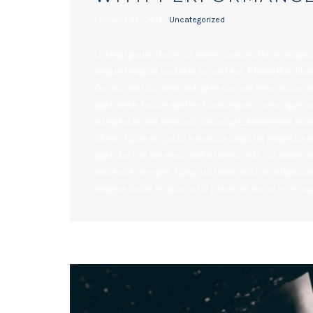
February 26, 2016
Uncategorized
Lorem ipsum dolor sit amet, consectetur adipisci
neque fringilla sodales eu sed est. Phasellus libe
Donec mattis sem sed ante consectetur accumsa
eget ante. Fusce eleifend consequat nunc, quis va
eu egestas leo vehicula tincidunt. Maecenas vita
libero. Nulla eu justo a massa sagittis molestie 
eget, luctus vel eros. Sed vitae est elit, sit amet
molestie semper. Nunc ultrices, nibh at adipiscin
magna dolor et ipsum. Ut placerat nunc non sapi