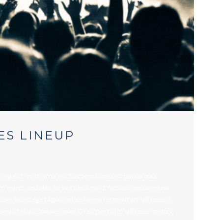
S LINEUP
ng elit. In at urna mi. Suspendisse sed purus quis
ro nunc, sodales eu vestibulum id, facilisis posuere mi.
n. Nunc eget ligula vitae lorem fermentum ultrices a
rius tellus sodales quis. Cras porttitor ultrices metus,