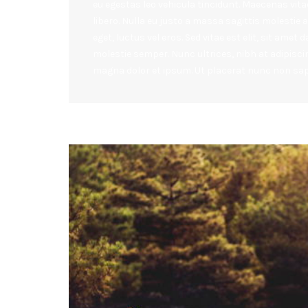
eu egestas leo vehicula tincidunt. Maecenas vita
libero. Nulla eu justo a massa sagittis molestie 
eget, luctus vel eros. Sed vitae est elit, sit amet
molestie semper. Nunc ultrices, nibh at adipiscin
magna dolor et ipsum. Ut placerat nunc non sapi