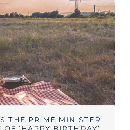
S THE PRIME MINISTER
OF ‘HAPPY BIRTHDAY’