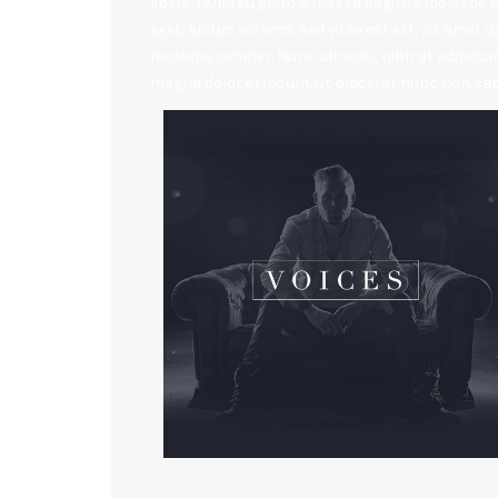
libero. Nulla eu justo a massa sagittis molestie 
eget, luctus vel eros. Sed vitae est elit, sit amet
molestie semper. Nunc ultrices, nibh at adipiscin
magna dolor et ipsum. Ut placerat nunc non sapi