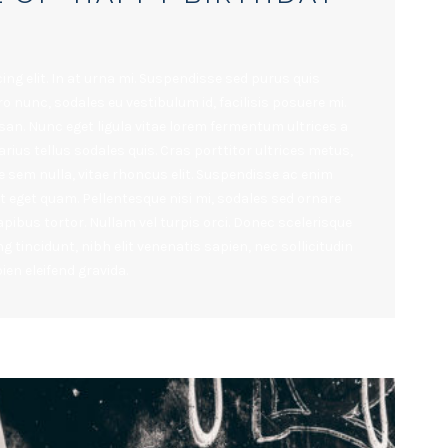
ng elit. In at urna mi. Suspendisse sed purus quis
ro nunc, sodales eu vestibulum id, facilisis posuere mi.
n. Nunc eget ligula vitae lorem fermentum ultrices a
rius tellus sodales quis. Cras porttitor ultrices metus,
e sem nulla, vitae rhoncus elit. Suspendisse ac enim
at eget quam. Pellentesque nisi mi, sodales sed ornare
 dapibus tortor. Nullam vel turpis orci. Donec scelerisque
g tincidunt, nibh elit venenatis sapien, nec sollicitudin
en eleifend gravida.