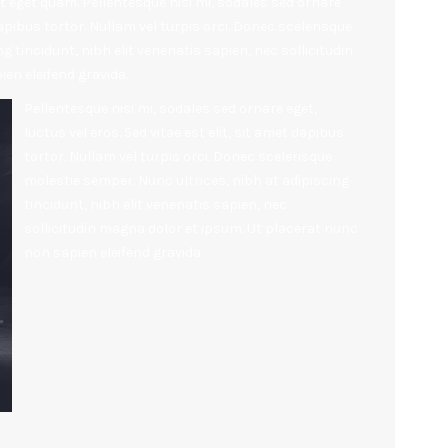
at eget quam. Pellentesque nisi mi, sodales sed ornare
 dapibus tortor. Nullam vel turpis orci. Donec scelerisque
g tincidunt, nibh elit venenatis sapien, nec sollicitudin
en eleifend gravida.
Pellentesque nisi mi, sodales sed ornare eget,
luctus vel eros. Sed vitae est elit, sit amet dapibus
tortor. Nullam vel turpis orci. Donec scelerisque
molestie semper. Nunc ultrices, nibh at adipiscing
tincidunt, nibh elit venenatis sapien, nec
sollicitudin magna dolor et ipsum. Ut placerat nunc
non sapien eleifend gravida.