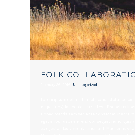
FOLK COLLABORATIO
February 26, 2016
Uncategorized
Lorem ipsum dolor sit amet, consectetur adipisci
neque fringilla sodales eu sed est. Phasellus libe
Donec mattis sem sed ante consectetur accumsa
eget ante. Fusce eleifend consequat nunc, quis va
eu egestas leo vehicula tincidunt. Maecenas vita