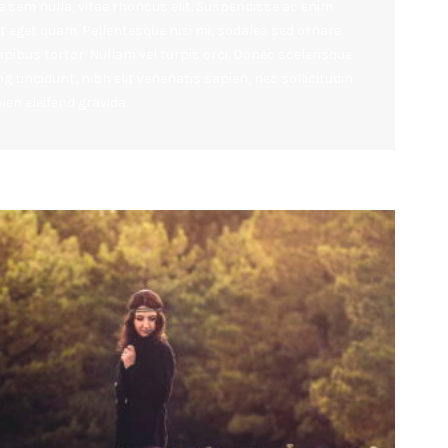
e sem nulla, vitae rhoncus elit. Suspendisse ac enim
at eget quam. Pellentesque nisi mi, sodales sed ornare
 dapibus tortor. Nullam vel turpis orci. Donec scelerisque
g tincidunt, nibh elit venenatis sapien, nec sollicitudin
en eleifend gravida.