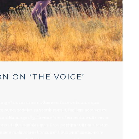
N ON ‘THE VOICE’
ng elit. In at urna mi. Suspendisse sed purus quis
ro nunc, sodales eu vestibulum id, facilisis posuere mi.
n. Nunc eget ligula vitae lorem fermentum ultrices a
rius tellus sodales quis. Cras porttitor ultrices metus,
e sem nulla, vitae rhoncus elit. Suspendisse ac enim