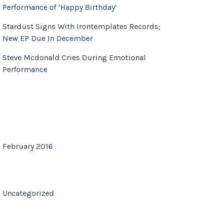
Performance of ‘Happy Birthday’
Stardust Signs With Irontemplates Records;
New EP Due In December
Steve Mcdonald Cries During Emotional
Performance
RECENT COMMENTS
ARCHIVES
February 2016
CATEGORIES
Uncategorized
META