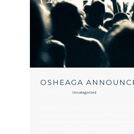
OSHEAGA ANNOUNCE
February 26, 2016
Uncategorized
Lorem ipsum dolor sit amet, consectetur adipisci
neque fringilla sodales eu sed est. Phasellus libe
Donec mattis sem sed ante consectetur accumsa
eget ante. Fusce eleifend consequat nunc, quis va